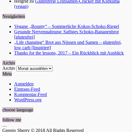
Helgrid
zu
Glutenfreie Leinsamen-Cracker mit Kurkuma
(vegan)
Neuigkeiten
Vegane „Bounty“ – Sommerliche Kokos-Schoko-Riegel
Gesunde Nervennahrung: Saftiges Schoko-Bananenbrot
[glutenfrei]
„Life changing“ Brot aus Nüssen und Samen – glutenfrei,
low carb [Inspiriert]
Thanks for the lessons, 2017 – Ein Rückblick mit Ausblick
Archiv
Archiv
Meta
Anmelden
Eintrags-Feed
Kommentar-Feed
WordPress.org
choose language
follow me
…
Greeny Sherry © 2018 All Rights Reserved