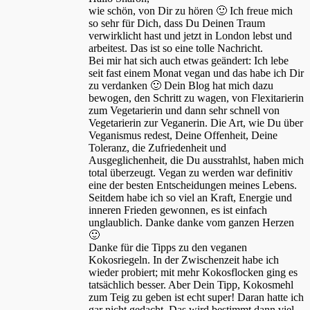
wie schön, von Dir zu hören 🙂 Ich freue mich
so sehr für Dich, dass Du Deinen Traum
verwirklicht hast und jetzt in London lebst und
arbeitest. Das ist so eine tolle Nachricht.
Bei mir hat sich auch etwas geändert: Ich lebe
seit fast einem Monat vegan und das habe ich Dir
zu verdanken 🙂 Dein Blog hat mich dazu
bewogen, den Schritt zu wagen, von Flexitarierin
zum Vegetarierin und dann sehr schnell von
Vegetarierin zur Veganerin. Die Art, wie Du über
Veganismus redest, Deine Offenheit, Deine
Toleranz, die Zufriedenheit und
Ausgeglichenheit, die Du ausstrahlst, haben mich
total überzeugt. Vegan zu werden war definitiv
eine der besten Entscheidungen meines Lebens.
Seitdem habe ich so viel an Kraft, Energie und
inneren Frieden gewonnen, es ist einfach
unglaublich. Danke danke vom ganzen Herzen
🙂
Danke für die Tipps zu den veganen
Kokosriegeln. In der Zwischenzeit habe ich
wieder probiert; mit mehr Kokosflocken ging es
tatsächlich besser. Aber Dein Tipp, Kokosmehl
zum Teig zu geben ist echt super! Daran hatte ich
gar nicht gedacht. Das wird bestimmt dann viel