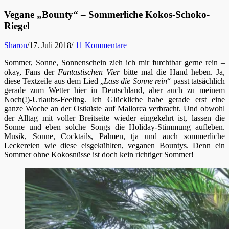
Vegane „Bounty“ – Sommerliche Kokos-Schoko-
Riegel
Sharon
/
17. Juli 2018
/
11 Kommentare
Sommer, Sonne, Sonnenschein zieh ich mir furchtbar gerne rein –
okay, Fans der
Fantastischen Vier
bitte mal die Hand heben. Ja,
diese Textzeile aus dem Lied „
Lass die Sonne rein
“ passt tatsächlich
gerade zum Wetter hier in Deutschland, aber auch zu meinem
Noch(!)-Urlaubs-Feeling. Ich Glückliche habe gerade erst eine
ganze Woche an der Ostküste auf Mallorca verbracht. Und obwohl
der Alltag mit voller Breitseite wieder eingekehrt ist, lassen die
Sonne und eben solche Songs die Holiday-Stimmung aufleben.
Musik, Sonne, Cocktails, Palmen, tja und auch sommerliche
Leckereien wie diese eisgekühlten, veganen Bountys. Denn ein
Sommer ohne Kokosnüsse ist doch kein richtiger Sommer!