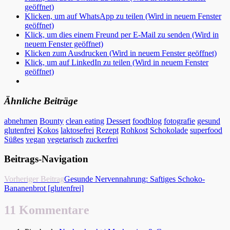
geöffnet)
Klicken, um auf WhatsApp zu teilen (Wird in neuem Fenster
geöffnet)
Klick, um dies einem Freund per E-Mail zu senden (Wird in
neuem Fenster geöffnet)
Klicken zum Ausdrucken (Wird in neuem Fenster geöffnet)
Klick, um auf LinkedIn zu teilen (Wird in neuem Fenster
geöffnet)
Ähnliche Beiträge
abnehmen
Bounty
clean eating
Dessert
foodblog
fotografie
gesund
glutenfrei
Kokos
laktosefrei
Rezept
Rohkost
Schokolade
superfood
Süßes
vegan
vegetarisch
zuckerfrei
Beitrags-Navigation
Vorheriger Beitrag
Gesunde Nervennahrung: Saftiges Schoko-
Bananenbrot [glutenfrei]
11 Kommentare