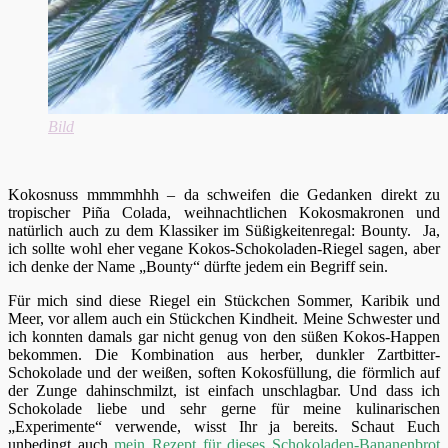
Bild
Kokosnuss mmmmhhh – da schweifen die Gedanken direkt zu
tropischer Piña Colada, weihnachtlichen Kokosmakronen und
natürlich auch zu dem Klassiker im Süßigkeitenregal: Bounty. Ja,
ich sollte wohl eher vegane Kokos-Schokoladen-Riegel sagen, aber
ich denke der Name „Bounty“ dürfte jedem ein Begriff sein.
Für mich sind diese Riegel ein Stückchen Sommer, Karibik und
Meer, vor allem auch ein Stückchen Kindheit. Meine Schwester und
ich konnten damals gar nicht genug von den süßen Kokos-Happen
bekommen. Die Kombination aus herber, dunkler Zartbitter-
Schokolade und der weißen, soften Kokosfüllung, die förmlich auf
der Zunge dahinschmilzt, ist einfach unschlagbar. Und dass ich
Schokolade liebe und sehr gerne für meine kulinarischen
„Experimente“ verwende, wisst Ihr ja bereits. Schaut Euch
unbedingt auch
mein Rezept für dieses Schokoladen-Bananenbrot