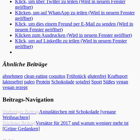
Klick, um über Twitter zu teilen (Wird in neuem Fenster
geöffnet)
Klicken, um auf WhatsApp zu teilen (Wird in neuem Fenster
geöffnet)
Klick, um dies einem Freund per E-Mail zu senden (Wird in
neuem Fenster geöffnet)
Klicken zum Ausdrucken (Wird in neuem Fenster geöffnet)
Klick, um auf LinkedIn zu teilen (Wird in neuem Fenster
geöffnet)
Ähnliche Beiträge
abnehmen
clean eating
coquitos
Frühstück
glutenfrei
Kraftsport
laktosefrei
paleo
Protein
Schokolade
sojafrei
Sport
Süßes
vegan
vegan rezept
Beitrags-Navigation
Vorheriger Beitrag
Anisplätzchen mit Schokolade [vegane
Weihnachten]
Nächster Beitrag
Vorsätze für 2017 und warum weniger mehr ist
[Grüne Gedanken]