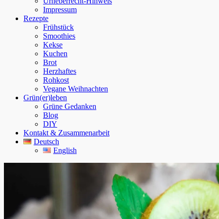
Urheberrecht-Hinweis
Impressum
Rezepte
Frühstück
Smoothies
Kekse
Kuchen
Brot
Herzhaftes
Rohkost
Vegane Weihnachten
Grün(er)leben
Grüne Gedanken
Blog
DIY
Kontakt & Zusammenarbeit
Deutsch
English