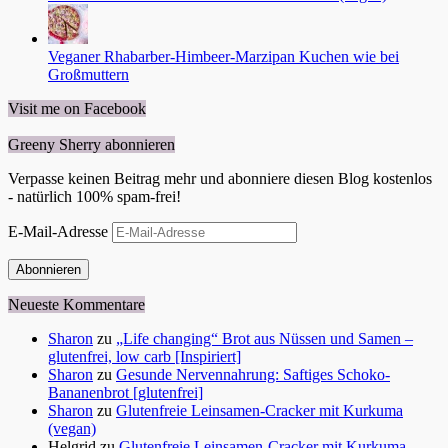
Veganer Rhabarber-Himbeer-Marzipan Kuchen wie bei
Großmuttern
Visit me on Facebook
Greeny Sherry abonnieren
Verpasse keinen Beitrag mehr und abonniere diesen Blog kostenlos
- natürlich 100% spam-frei!
E-Mail-Adresse
Abonnieren
Neueste Kommentare
Sharon
zu
„Life changing“ Brot aus Nüssen und Samen –
glutenfrei, low carb [Inspiriert]
Sharon
zu
Gesunde Nervennahrung: Saftiges Schoko-
Bananenbrot [glutenfrei]
Sharon
zu
Glutenfreie Leinsamen-Cracker mit Kurkuma
(vegan)
Helgrid
zu
Glutenfreie Leinsamen-Cracker mit Kurkuma