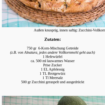
Außen knusprig, innen saftig: Zucchini-Vollkor
Zutaten:
750 gr 6-Korn-Mischung Getreide
(z.B. von Alnatura, jedes andere Vollkornmehl geht auch)
1 Hefewürfel
ca. 500 ml lauwarmes Wasser
Prise Zucker
1 EL Apfelessig
1 TL Brotgewürz
1 Tl Meersalz
500 gr Zucchini geraspelt und ausgedrückt