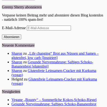
Greeny Sherry abonnieren
Verpasse keinen Beitrag mehr und abonniere diesen Blog kostenlos
- natürlich 100% spam-frei!
E-Mail-Adresse
Abonnieren
Neueste Kommentare
Sharon
zu
„Life changing“ Brot aus Nüssen und Samen –
glutenfrei, low carb [Inspiriert]
Sharon
zu
Gesunde Nervennahrung: Saftiges Schoko-
Bananenbrot [glutenfrei]
Sharon
zu
Glutenfreie Leinsamen-Cracker mit Kurkuma
(vegan)
Helgrid
zu
Glutenfreie Leinsamen-Cracker mit Kurkuma
(vegan)
Neuigkeiten
Vegane „Bounty“ – Sommerliche Kokos-Schoko-Riegel
Gesunde Nervennahrung: Saftiges Schoko-Bananenbrot