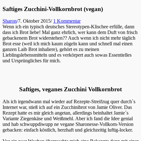
Saftiges Zucchini-Vollkornbrot (vegan)
Sharon
/
7. Oktober 2015
/
1 Kommentar
Wenn ich ein typisch deutsches Stereotypen-Klischee erfülle, dann
dass ich Brot liebe! Mal ganz ehrlich, wer kann dem Duft von frisch
gebackenem Brot widerstehen?? Auch wenn ich nicht mehr täglich
Brot esse (weil ich mich kaum zügeln kann und schnell mal einen
ganzen Laib Brot inhaliere), gehört es zu meinen
Lieblingslebensmitteln und es verkörpert auch sowas Essentielles
und Ursprüngliches für mich.
Saftiges, veganes Zucchini Vollkornbrot
Als ich irgendwann mal wieder auf Rezepte-Streifzug quer durch`s
Internet war, stieß ich auf ein Zucchinibrot von Jamie Oliver. Das
Rezept hatte es mir gleich angetan, allerdings beinhaltet Jamie´s
Variante Ziegenkäse und Weißmehl. Aber ich fand die Idee genial
und hab schwuppdiwupp ne vegane Sharonesse-Vollkorn-Version
gebacken: einfach köstlich, herzhaft und gleichzeitig luftig-locker.