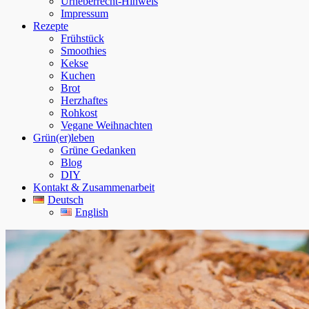
Urheberrecht-Hinweis
Impressum
Rezepte
Frühstück
Smoothies
Kekse
Kuchen
Brot
Herzhaftes
Rohkost
Vegane Weihnachten
Grün(er)leben
Grüne Gedanken
Blog
DIY
Kontakt & Zusammenarbeit
Deutsch
English