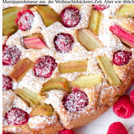
Marzipanrohmasse aus der Weihnachtsbäckerei-Zeit. Aber wie üblich ha