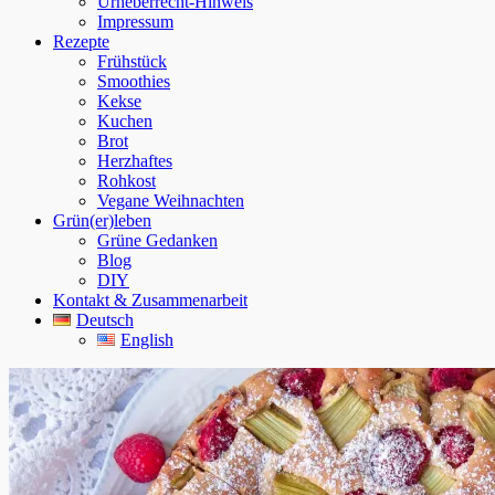
Urheberrecht-Hinweis
Impressum
Rezepte
Frühstück
Smoothies
Kekse
Kuchen
Brot
Herzhaftes
Rohkost
Vegane Weihnachten
Grün(er)leben
Grüne Gedanken
Blog
DIY
Kontakt & Zusammenarbeit
Deutsch
English