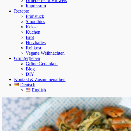
Urheberrecht-Hinweis
Impressum
Rezepte
Frühstück
Smoothies
Kekse
Kuchen
Brot
Herzhaftes
Rohkost
Vegane Weihnachten
Grün(er)leben
Grüne Gedanken
Blog
DIY
Kontakt & Zusammenarbeit
Deutsch
English