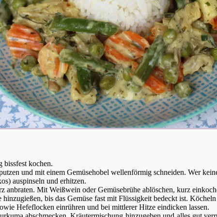
 bissfest kochen.
putzen und mit einem Gemüsehobel wellenförmig schneiden. Wer keinen
s) auspinseln und erhitzen.
rz anbraten. Mit Weißwein oder Gemüsebrühe ablöschen, kurz einkoche
inzugießen, bis das Gemüse fast mit Flüssigkeit bedeckt ist. Köcheln 
ie Hefeflocken einrühren und bei mittlerer Hitze eindicken lassen.
d Kurkuma abschmecken, Kräutermischung hinzugeben und alles gut verrüh