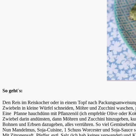
So geht`s:
Den Reis im Reiskocher oder in einem Topf nach Packungsanweisung
Zwiebeln in kleine Würfel schneiden, Möhre und Zucchini waschen, 
Eine Pfanne hauchdünn mit Pflanzenöl (ich empfehle Olive oder Koko
Zwiebel darin andünsten, dann Möhren und Zucchini hinzugeben, ku
Bohnen und Erbsen dazugeben, alles verrühren. So viel Gemüsebrühe h
Nun Mandelmus, Soja-Cuisine, 1 Schuss Worcester und Soja-Sauce sow
Mit Zitronensaft, Pfeffer, evtl. Salz (ich hab keines verwendet) un