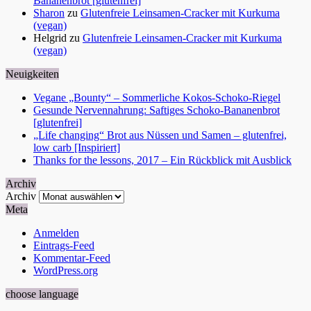
Bananenbrot [glutenfrei]
Sharon
zu
Glutenfreie Leinsamen-Cracker mit Kurkuma
(vegan)
Helgrid
zu
Glutenfreie Leinsamen-Cracker mit Kurkuma
(vegan)
Neuigkeiten
Vegane „Bounty“ – Sommerliche Kokos-Schoko-Riegel
Gesunde Nervennahrung: Saftiges Schoko-Bananenbrot
[glutenfrei]
„Life changing“ Brot aus Nüssen und Samen – glutenfrei,
low carb [Inspiriert]
Thanks for the lessons, 2017 – Ein Rückblick mit Ausblick
Archiv
Archiv
Meta
Anmelden
Eintrags-Feed
Kommentar-Feed
WordPress.org
choose language