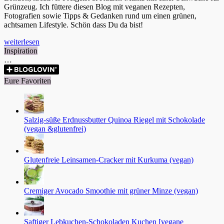
Grünzeug. Ich füttere diesen Blog mit veganen Rezepten,
Fotografien sowie Tipps & Gedanken rund um einen grünen,
achtsamen Lifestyle. Schön dass Du da bist!
weiterlesen
Inspiration
…
Eure Favoriten
Salzig-süße Erdnussbutter Quinoa Riegel mit Schokolade
(vegan &glutenfrei)
Glutenfreie Leinsamen-Cracker mit Kurkuma (vegan)
Cremiger Avocado Smoothie mit grüner Minze (vegan)
Saftiger Lebkuchen-Schokoladen Kuchen [vegane