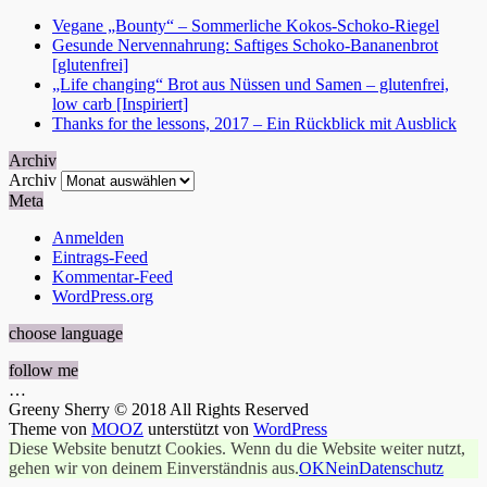
Vegane „Bounty“ – Sommerliche Kokos-Schoko-Riegel
Gesunde Nervennahrung: Saftiges Schoko-Bananenbrot
[glutenfrei]
„Life changing“ Brot aus Nüssen und Samen – glutenfrei,
low carb [Inspiriert]
Thanks for the lessons, 2017 – Ein Rückblick mit Ausblick
Archiv
Archiv
Meta
Anmelden
Eintrags-Feed
Kommentar-Feed
WordPress.org
choose language
follow me
…
Greeny Sherry © 2018 All Rights Reserved
Theme von
MOOZ
unterstützt von
WordPress
Diese Website benutzt Cookies. Wenn du die Website weiter nutzt,
gehen wir von deinem Einverständnis aus.
OK
Nein
Datenschutz