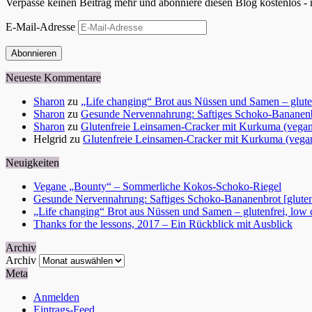
Verpasse keinen Beitrag mehr und abonniere diesen Blog kostenlos - 
E-Mail-Adresse
Abonnieren
Neueste Kommentare
Sharon
zu
„Life changing“ Brot aus Nüssen und Samen – glutenf
Sharon
zu
Gesunde Nervennahrung: Saftiges Schoko-Bananenbr
Sharon
zu
Glutenfreie Leinsamen-Cracker mit Kurkuma (vega
Helgrid
zu
Glutenfreie Leinsamen-Cracker mit Kurkuma (vega
Neuigkeiten
Vegane „Bounty“ – Sommerliche Kokos-Schoko-Riegel
Gesunde Nervennahrung: Saftiges Schoko-Bananenbrot [gluten
„Life changing“ Brot aus Nüssen und Samen – glutenfrei, low ca
Thanks for the lessons, 2017 – Ein Rückblick mit Ausblick
Archiv
Archiv
Meta
Anmelden
Eintrags-Feed