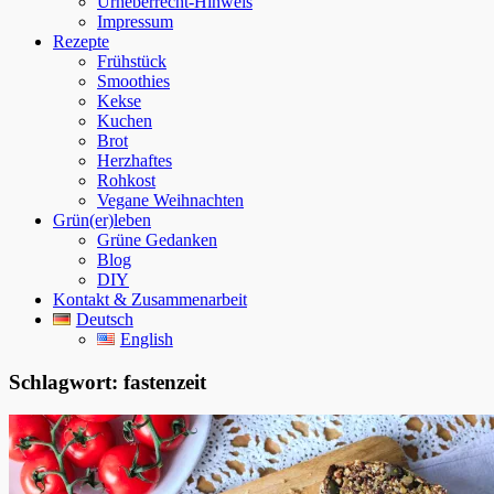
Urheberrecht-Hinweis
Impressum
Rezepte
Frühstück
Smoothies
Kekse
Kuchen
Brot
Herzhaftes
Rohkost
Vegane Weihnachten
Grün(er)leben
Grüne Gedanken
Blog
DIY
Kontakt & Zusammenarbeit
Deutsch
English
Schlagwort:
fastenzeit