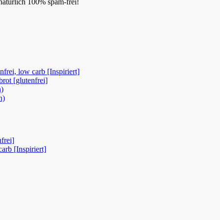
natürlich 100% spam-frei!
rei, low carb [Inspiriert]
ot [glutenfrei]
n)
n)
frei]
rb [Inspiriert]