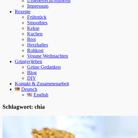
Urheberrecht-Hinweis
Impressum
Rezepte
Frühstück
Smoothies
Kekse
Kuchen
Brot
Herzhaftes
Rohkost
Vegane Weihnachten
Grün(er)leben
Grüne Gedanken
Blog
DIY
Kontakt & Zusammenarbeit
Deutsch
English
Schlagwort:
chia