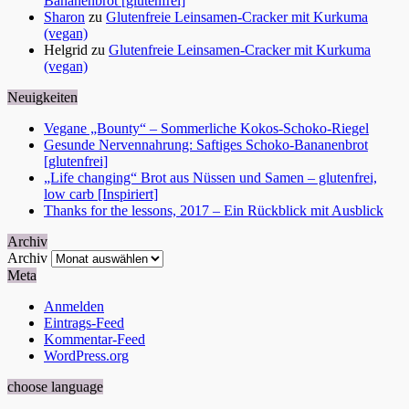
Bananenbrot [glutenfrei]
Sharon
zu
Glutenfreie Leinsamen-Cracker mit Kurkuma
(vegan)
Helgrid
zu
Glutenfreie Leinsamen-Cracker mit Kurkuma
(vegan)
Neuigkeiten
Vegane „Bounty“ – Sommerliche Kokos-Schoko-Riegel
Gesunde Nervennahrung: Saftiges Schoko-Bananenbrot
[glutenfrei]
„Life changing“ Brot aus Nüssen und Samen – glutenfrei,
low carb [Inspiriert]
Thanks for the lessons, 2017 – Ein Rückblick mit Ausblick
Archiv
Archiv
Meta
Anmelden
Eintrags-Feed
Kommentar-Feed
WordPress.org
choose language