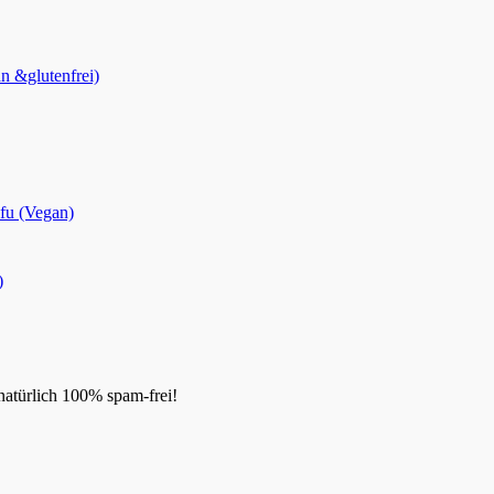
n &glutenfrei)
fu (Vegan)
)
natürlich 100% spam-frei!