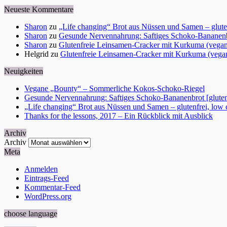
Neueste Kommentare
Sharon
zu
„Life changing“ Brot aus Nüssen und Samen – glutenf
Sharon
zu
Gesunde Nervennahrung: Saftiges Schoko-Bananenbr
Sharon
zu
Glutenfreie Leinsamen-Cracker mit Kurkuma (vega
Helgrid
zu
Glutenfreie Leinsamen-Cracker mit Kurkuma (vega
Neuigkeiten
Vegane „Bounty“ – Sommerliche Kokos-Schoko-Riegel
Gesunde Nervennahrung: Saftiges Schoko-Bananenbrot [gluten
„Life changing“ Brot aus Nüssen und Samen – glutenfrei, low ca
Thanks for the lessons, 2017 – Ein Rückblick mit Ausblick
Archiv
Archiv
Meta
Anmelden
Eintrags-Feed
Kommentar-Feed
WordPress.org
choose language