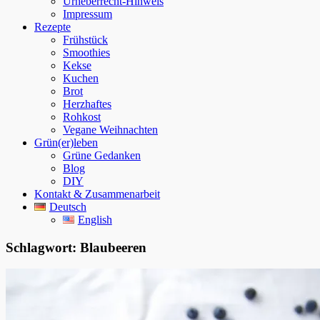
Urheberrecht-Hinweis
Impressum
Rezepte
Frühstück
Smoothies
Kekse
Kuchen
Brot
Herzhaftes
Rohkost
Vegane Weihnachten
Grün(er)leben
Grüne Gedanken
Blog
DIY
Kontakt & Zusammenarbeit
Deutsch
English
Schlagwort:
Blaubeeren