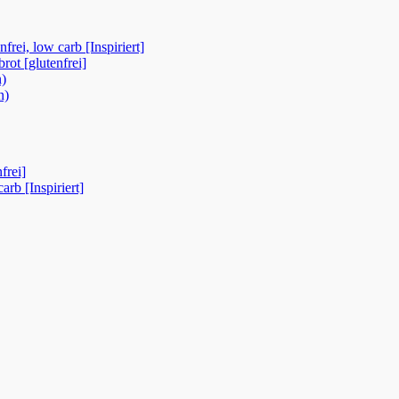
rei, low carb [Inspiriert]
ot [glutenfrei]
n)
n)
frei]
rb [Inspiriert]