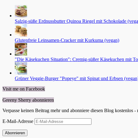
Salzig-süße Erdnussbutter Quinoa Riegel mit Schokolade (vega
Glutenfreie Leinsamen-Cracker mit Kurkuma (vegan)
"Die Käsekuchen Situation": Cremig-süßer Käsekuchen mit To
Grüner Veggie-Burger "Popeye" mit Spinat und Erbsen (vegan
Visit me on Facebook
Greeny Sherry abonnieren
Verpasse keinen Beitrag mehr und abonniere diesen Blog kostenlos - 
E-Mail-Adresse
Abonnieren