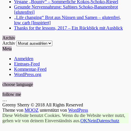
Vegane „Bounty“ – Sommerliche Kokos-Schoko-Riegel
Gesunde Nervennahrung: Saftiges Schoko-Bananenbrot
[glutenfrei]
„Life changing“ Brot aus Nüssen und Samen – glutenfrei,
low carb [Inspiriert]
Thanks for the lessons, 2017 – Ein Rückblick mit Ausblick
Archiv
Archiv
Meta
Anmelden
Eintrags-Feed
Kommentar-Feed
WordPress.org
choose language
follow me
…
Greeny Sherry © 2018 All Rights Reserved
Theme von
MOOZ
unterstützt von
WordPress
Diese Website benutzt Cookies. Wenn du die Website weiter nutzt,
gehen wir von deinem Einverständnis aus.
OK
Nein
Datenschutz