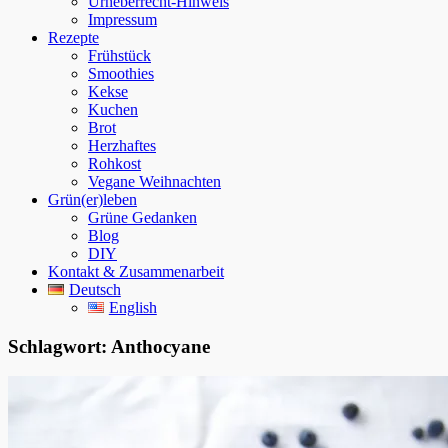
Urheberrecht-Hinweis
Impressum
Rezepte
Frühstück
Smoothies
Kekse
Kuchen
Brot
Herzhaftes
Rohkost
Vegane Weihnachten
Grün(er)leben
Grüne Gedanken
Blog
DIY
Kontakt & Zusammenarbeit
Deutsch
English
Schlagwort:
Anthocyane