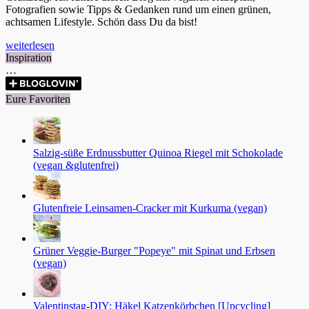
Fotografien sowie Tipps & Gedanken rund um einen grünen,
achtsamen Lifestyle. Schön dass Du da bist!
weiterlesen
Inspiration
…
Eure Favoriten
Salzig-süße Erdnussbutter Quinoa Riegel mit Schokolade
(vegan &glutenfrei)
Glutenfreie Leinsamen-Cracker mit Kurkuma (vegan)
Grüner Veggie-Burger "Popeye" mit Spinat und Erbsen
(vegan)
Valentinstag-DIY: Häkel Katzenkörbchen [Upcycling]