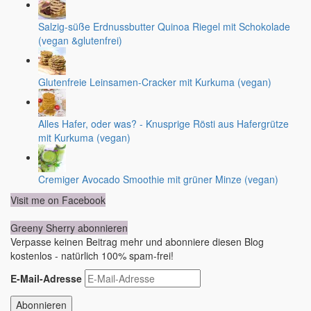
Salzig-süße Erdnussbutter Quinoa Riegel mit Schokolade
(vegan &glutenfrei)
Glutenfreie Leinsamen-Cracker mit Kurkuma (vegan)
Alles Hafer, oder was? - Knusprige Rösti aus Hafergrütze
mit Kurkuma (vegan)
Cremiger Avocado Smoothie mit grüner Minze (vegan)
Visit me on Facebook
Greeny Sherry abonnieren
Verpasse keinen Beitrag mehr und abonniere diesen Blog
kostenlos - natürlich 100% spam-frei!
E-Mail-Adresse
Abonnieren